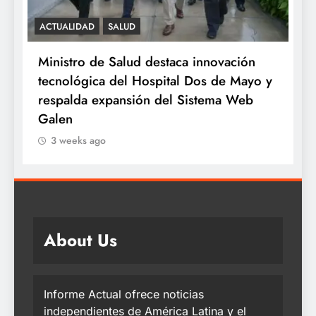
SALUD
novación
Minsa: INSN Breña extirpa tumor
s de Mayo y
ovárico de cuatro kilos a niña de tre
tema Web
años proveniente de Chanchamayo
3 weeks ago
About Us
Informe Actual ofrece noticias
independientes de América Latina y el