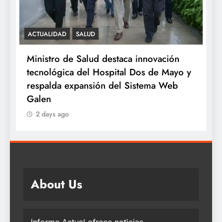
SALUD
ión
Minsa: INSN Breña extirpa tumor
Mayo y
ovárico de cuatro kilos a niña de tres
Web
años proveniente de Chanchamayo
2 days ago
About Us