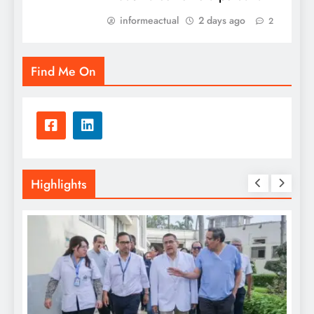
informeactual
2 days ago
2
Find Me On
Highlights