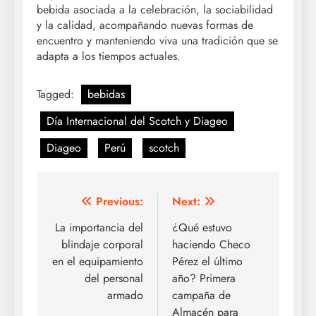
bebida asociada a la celebración, la sociabilidad
y la calidad, acompañando nuevas formas de
encuentro y manteniendo viva una tradición que se
adapta a los tiempos actuales.
Tagged:
bebidas
Día Internacional del Scotch y Diageo
Diageo
Perú
scotch
Post
Previous:
Next:
navigation
La importancia del
¿Qué estuvo
blindaje corporal
haciendo Checo
en el equipamiento
Pérez el último
del personal
año? Primera
armado
campaña de
Almacén para