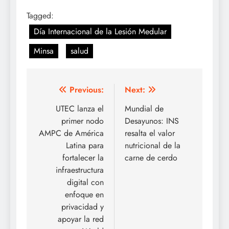
Tagged:
Día Internacional de la Lesión Medular
Minsa
salud
Post
Previous:
Next:
navigation
UTEC lanza el
Mundial de
primer nodo
Desayunos: INS
AMPC de América
resalta el valor
Latina para
nutricional de la
fortalecer la
carne de cerdo
infraestructura
digital con
enfoque en
privacidad y
apoyar la red