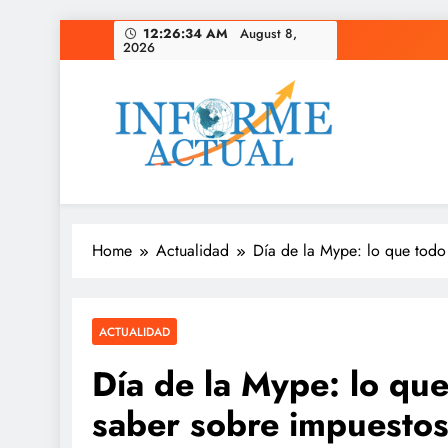
Skip
12:26:35 AM
August 8,
2026
to
content
Informe Actual
La actualidad al instante, con veracidad y clarid
Home
Actualidad
Día de la Mype: lo que todo
ACTUALIDAD
Día de la Mype: lo q
saber sobre impuestos