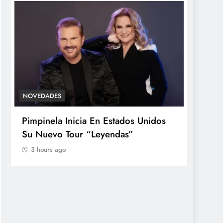
NOVEDADES
ACTUAL
Pimpinela Inicia En Estados Unidos
Casi l
Su Nuevo Tour “Leyendas”
sufrid
mayorí
3 hours ago
Kaspe
3 hou