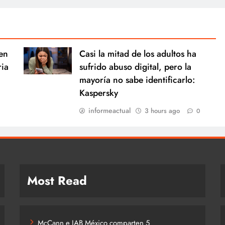
en
Casi la mitad de los adultos ha
ria
sufrido abuso digital, pero la
mayoría no sabe identificarlo:
Kaspersky
informeactual
3 hours ago
0
Most Read
McCann e IAB México comparten 5