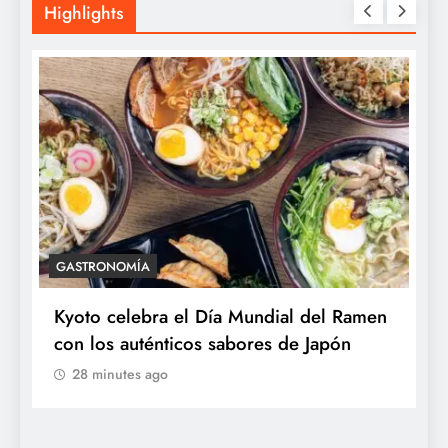
Highlights
ACTUALIDAD
EMPRESAS
ial del Ramen
Tetra Pak reduce un 56% de emisi
 de Japón
de GEI en sus operaciones y acele
soluciones para una industria alime
más sostenible
28 minutes ago