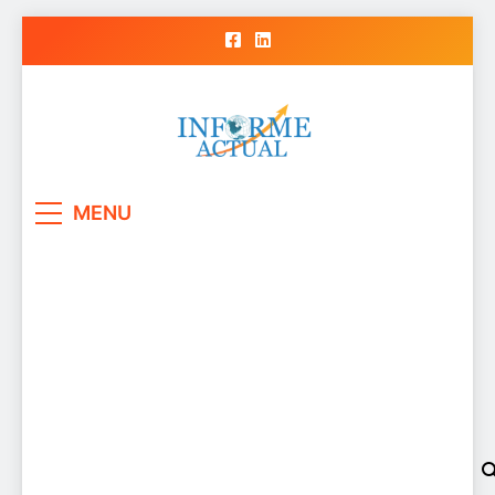
Skip
to
content
Informe Actual
La actualidad al instante, con veracidad
MENU
y claridad.