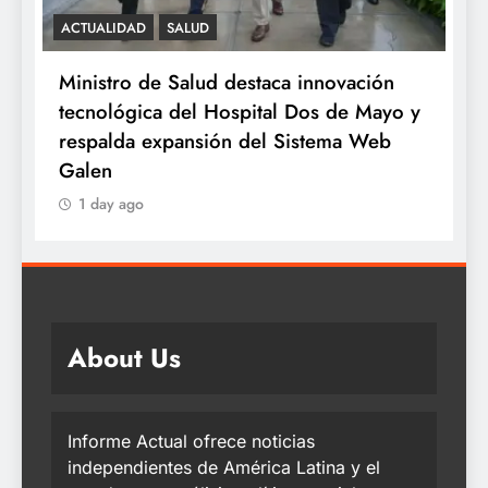
SALUD
a innovación
Minsa: INSN Breña extirpa tumo
l Dos de Mayo y
ovárico de cuatro kilos a niña de
Sistema Web
años proveniente de Chanchama
1 day ago
About Us
Informe Actual ofrece noticias
independientes de América Latina y el