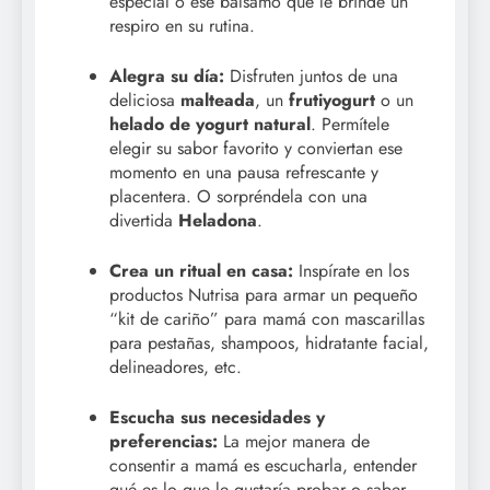
especial o ese bálsamo que le brinde un
respiro en su rutina.
Alegra su día:
Disfruten juntos de una
deliciosa
malteada
, un
frutiyogurt
o un
helado de yogurt natural
. Permítele
elegir su sabor favorito y conviertan ese
momento en una pausa refrescante y
placentera. O sorpréndela con una
divertida
Heladona
.
Crea un ritual en casa:
Inspírate en los
productos Nutrisa para armar un pequeño
“kit de cariño” para mamá con mascarillas
para pestañas, shampoos, hidratante facial,
delineadores, etc.
Escucha sus necesidades y
preferencias:
La mejor manera de
consentir a mamá es escucharla, entender
qué es lo que le gustaría probar o saber