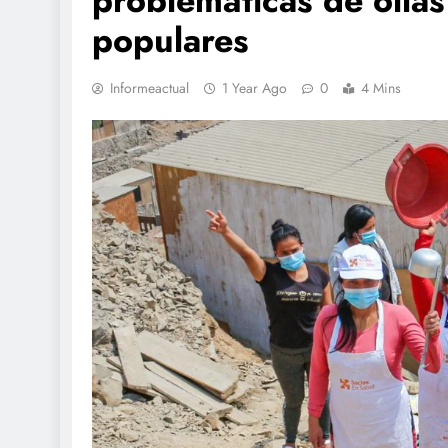
problemáticas de oll
populares
Informeactual
1 Year Ago
0
4 Mins