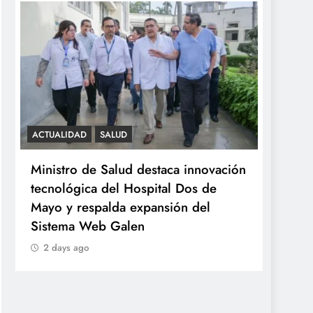
ACTUALIDAD
SALUD
SALUD
Ministro de Salud destaca innovación
Minsa
tecnológica del Hospital Dos de
ováric
Mayo y respalda expansión del
años 
Sistema Web Galen
2 da
2 days ago