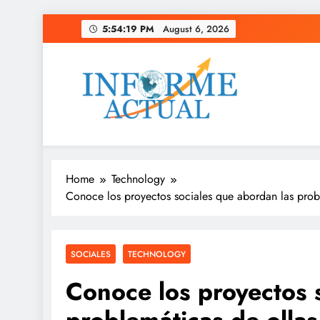
Skip
5:54:20 PM
August 6, 2026
to
content
Informe Actual
La actualidad al instante, con veracidad y clarid
Home
Technology
Conoce los proyectos sociales que abordan las pro
SOCIALES
TECHNOLOGY
Conoce los proyectos 