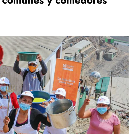
as comunes y comedores
ESPECTÁCULOS
NOVEDADES
El Ballet San Marcos celebra 62 años
de creación artística con Resonancias
2 days ago