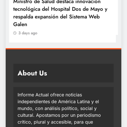
Minsa: INSN Breña extirpa tumor
¿
y
ovárico de cuatro kilos a niña de tres
e
años proveniente de Chanchamayo
q
3 days ago
About Us
Informe Actual ofrece noticias
independientes de América Latina y el
mundo, con análisis político, social y
cultural. Apostamos por un periodismo
crítico, plural y accesible, para que