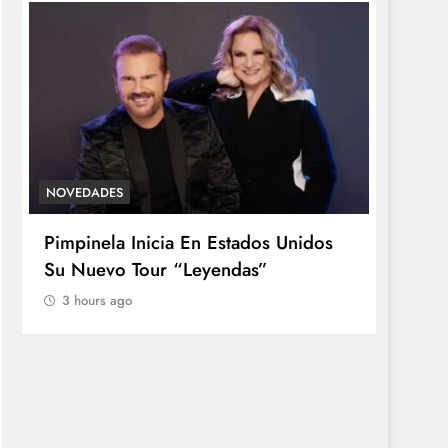
NOVEDADES
ACTUAL
Pimpinela Inicia En Estados Unidos
Casi l
Su Nuevo Tour “Leyendas”
sufrid
mayorí
3 hours ago
Kaspe
3 hou