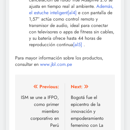
ajusta en tiempo real al ambiente.
Ademá
s,
el estuche inteligent
[al4]
e con pantalla de
1,57” actúa como control remoto y
transmisor de audio, ideal para conectar
con televisores o apps de fitness sin cables,
y su batería ofrece hasta 44 horas de
reproducción continua
[al5]
.
Para mayor información sobre los productos,
consultar en
www.jbl.com.pe
Post
Previous:
Next:
navigation
ISM se une a IFPO,
Bogotá fue el
como primer
epicentro de la
miembro
innovación y
corporativo en
empoderamiento
Perú
femenino con La