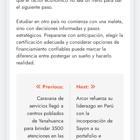
que el factor económico no sea un freno para dar
el siguiente paso.
Estudiar en otro país no comienza con una maleta,
sino con decisiones informadas y pasos
estratégicos. Prepararse con anticipación, elegir la
certificación adecuada y considerar opciones de
financiamiento confiables puede marcar la
diferencia entre postergar un sueño y hacerlo
realidad.
Post
Previous:
Next:
navigation
Caravana de
Arcor refuerza su
servicios llegó a
liderazgo en Perú
centros poblados
con la
de Yanahuanca
incorporación de
para brindar 3500
Sayon a su
atenciones en las
portafolio e