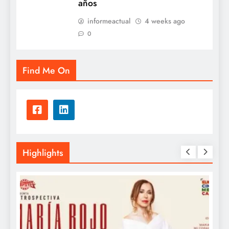
años
informeactual
4 weeks ago
0
Find Me On
Highlights