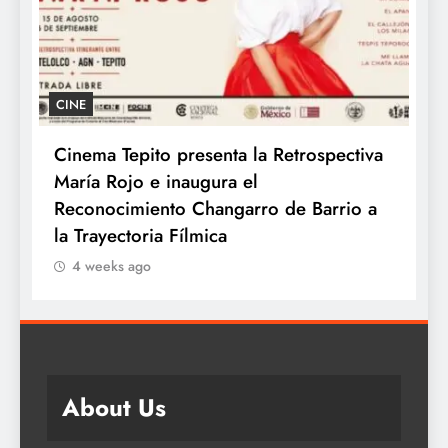
GASTRONOMÍA
A
Kyoto celebra el Día Mundial del Ramen
T
con los auténticos sabores de Japón
d
s
4 weeks ago
m
About Us