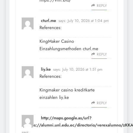
https://vnn.bio/
REPLY
cturl.me
says:
July 10, 2026 at 1:04 pm
References:
KingMaker Casino
Einzahlungsmethoden
cturl.me
REPLY
liy.ke
says:
July 10, 2026 at 1:51 pm
References:
Kingmaker casino kreditkarte
einzahlen
liy.ke
REPLY
http://maps.google.as/url?
q=https://alumni.unl.edu.ec/directorio/verexalum
says: