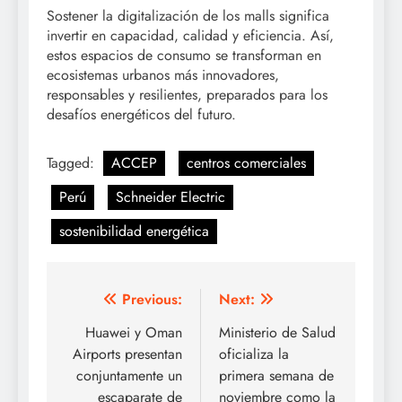
Sostener la digitalización de los malls significa
invertir en capacidad, calidad y eficiencia. Así,
estos espacios de consumo se transforman en
ecosistemas urbanos más innovadores,
responsables y resilientes, preparados para los
desafíos energéticos del futuro.
Tagged:
ACCEP
centros comerciales
Perú
Schneider Electric
sostenibilidad energética
Post
Previous:
Next:
navigation
Huawei y Oman
Ministerio de Salud
Airports presentan
oficializa la
conjuntamente un
primera semana de
escaparate de
noviembre como la