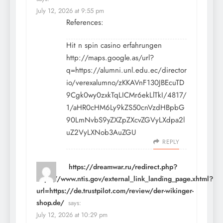
July 12, 2026 at 9:55 pm
References:
Hit n spin casino erfahrungen
http://maps.google.as/url?
q=https://alumni.unl.edu.ec/director
io/verexalumno/zKKAVnF130JBEcuTD
9Cgk0wy0zxkTqLICMr6ekLlTkI/4817/
1/aHR0cHM6Ly9kZS50cnVzdHBpbG
90LmNvbS9yZXZpZXcvZGVyLXdpa2l
uZ2VyLXNob3AuZGU
REPLY
https://dreamwar.ru/redirect.php?
https://www.ntis.gov/external_link_landing_page.xhtml?
url=https://de.trustpilot.com/review/der-wikinger-
shop.de/
says:
July 12, 2026 at 10:29 pm