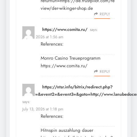
returnurl=https://de.trustpilot.com/re
view/der-wikinger-shop.de
REPLY
https://www.comita.ru/
says:
July 13, 2026 at 1:56 am
References:
Monro Casino Treueprogramm
https://www.comita.ru/
REPLY
https://ntsr.info/bitrix/redirect.php?
event1=&event2=&event3=&goto=http://www.lanubedocent
says:
July 13, 2026 at 1:18 pm
References:
Hitnspin auszahlung dauer