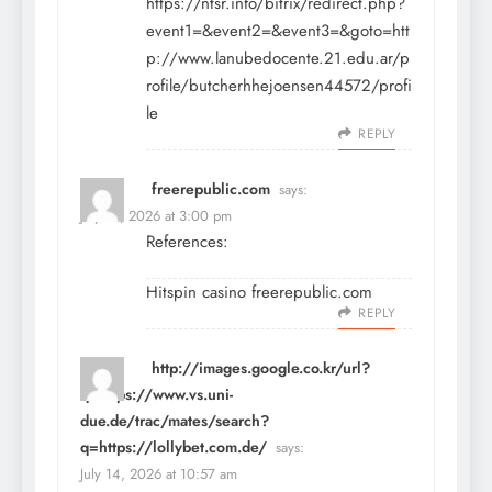
https://ntsr.info/bitrix/redirect.php?
event1=&event2=&event3=&goto=htt
p://www.lanubedocente.21.edu.ar/p
rofile/butcherhhejoensen44572/profi
le
REPLY
freerepublic.com
says:
July 13, 2026 at 3:00 pm
References:
Hitspin casino
freerepublic.com
REPLY
http://images.google.co.kr/url?
q=https://www.vs.uni-
due.de/trac/mates/search?
q=https://lollybet.com.de/
says:
July 14, 2026 at 10:57 am