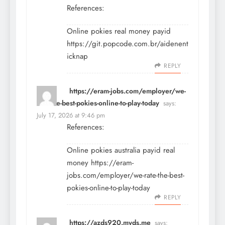
References:
Online pokies real money payid
https://git.popcode.com.br/aidenent
icknap
REPLY
https://eram-jobs.com/employer/we-
rate-the-best-pokies-online-to-play-today
says:
July 17, 2026 at 9:46 pm
References:
Online pokies australia payid real
money
https://eram-
jobs.com/employer/we-rate-the-best-
pokies-online-to-play-today
REPLY
https://azds920.myds.me
says: