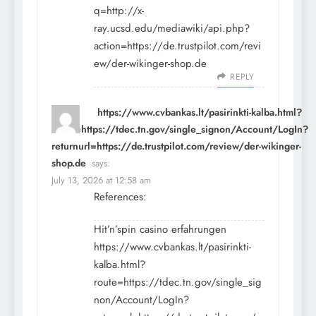
q=http://x-
ray.ucsd.edu/mediawiki/api.php?
action=https://de.trustpilot.com/revi
ew/der-wikinger-shop.de
REPLY
https://www.cvbankas.lt/pasirinkti-kalba.html?
route=https://tdec.tn.gov/single_signon/Account/LogIn?
returnurl=https://de.trustpilot.com/review/der-wikinger-
shop.de
says:
July 13, 2026 at 12:58 am
References:
Hit’n’spin casino erfahrungen
https://www.cvbankas.lt/pasirinkti-
kalba.html?
route=https://tdec.tn.gov/single_sig
non/Account/LogIn?