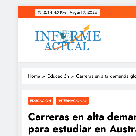
Skip
2:14:46 PM
August 7, 2026
to
content
Informe Actual
La actualidad al instante, con veracidad y clarid
Home
Educación
Carreras en alta demanda glo
EDUCACIÓN
INTERNACIONAL
Carreras en alta dema
para estudiar en Austr