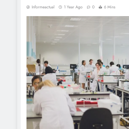
Informeactual
1 Year Ago
0
6 Mins