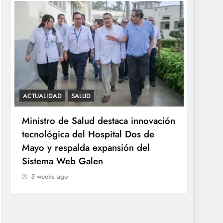
ACTUALIDAD
SALUD
SALUD
Ministro de Salud destaca innovación
Minsa
tecnológica del Hospital Dos de
ováric
Mayo y respalda expansión del
años 
Sistema Web Galen
3 we
3 weeks ago