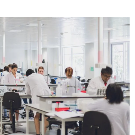
ESPECTÁCULOS
NOVEDADES
El Ballet San Marcos celebra 62 años
de creación artística con Resonancias
3 weeks ago