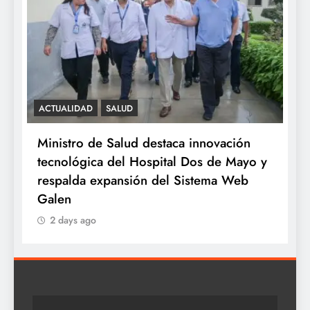
SALUD
ovación
Minsa: INSN Breña extirpa tumor
de Mayo y
ovárico de cuatro kilos a niña de tres
ma Web
años proveniente de Chanchamayo
2 days ago