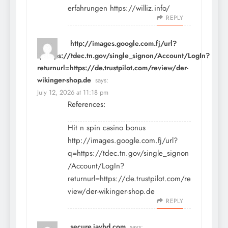
erfahrungen
https://williz.info/
REPLY
http://images.google.com.fj/url?
q=https://tdec.tn.gov/single_signon/Account/LogIn?
returnurl=https://de.trustpilot.com/review/der-
wikinger-shop.de
says:
July 12, 2026 at 11:18 pm
References:
Hit n spin casino bonus
http://images.google.com.fj/url?
q=https://tdec.tn.gov/single_signon
/Account/LogIn?
returnurl=https://de.trustpilot.com/re
view/der-wikinger-shop.de
REPLY
secure.javhd.com
says: