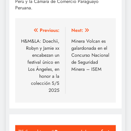
Perú y la Cámara de Comercio Paraguayo
Peruana.
Post
Previous:
Next:
navigation
H&M&LA: Doechii,
Minera Volcan es
Robyn y Jamie xx
galardonada en el
encabezan un
Concurso Nacional
festival único en
de Seguridad
Los Ángeles, en
Minera – ISEM
honor a la
colección S/S
2025