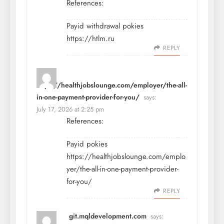
References:
Payid withdrawal pokies
https://htlm.ru
REPLY
https://healthjobslounge.com/employer/the-all-
in-one-payment-provider-for-you/
says:
July 17, 2026 at 2:25 pm
References:
Payid pokies
https://healthjobslounge.com/emplo
yer/the-all-in-one-payment-provider-
for-you/
REPLY
git.mqldevelopment.com
says: