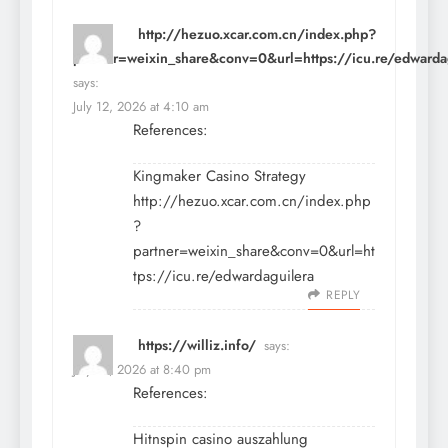
http://hezuo.xcar.com.cn/index.php?
partner=weixin_share&conv=0&url=https://icu.re/edwarda
says:
July 12, 2026 at 4:10 am
References:
Kingmaker Casino Strategy
http://hezuo.xcar.com.cn/index.php
?
partner=weixin_share&conv=0&url=ht
tps://icu.re/edwardaguilera
REPLY
https://williz.info/
says:
July 12, 2026 at 8:40 pm
References:
Hitnspin casino auszahlung