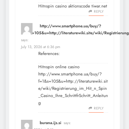
Hitnspin casino aktionscode
tiwar.net
REPLY
http://www.smartphone.ua/buy/?
f=1&s=105&u=http://literaturewiki.site/wiki/Registrierung
says:
July 13, 2026 at 6:36 pm
References:
Hitnspin online casino
http://www.smartphone.ua/buy/?
f=1&s=105&u=http://literaturewiki.sit
e/wiki/Registrierung_im_Hit_n_Spin
_Casino_Ihre_SchrittfrSchritt_Anleitun
g
REPLY
burana.ijs.si
says: