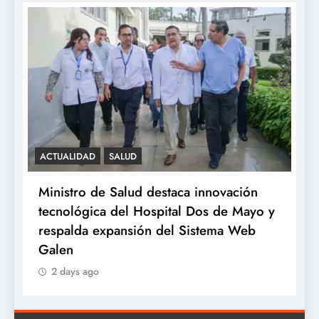
ACTUALIDAD
SALUD
S
e
Ministro de Salud destaca innovación
M
tecnológica del Hospital Dos de Mayo y
o
respalda expansión del Sistema Web
a
Galen
2 days ago