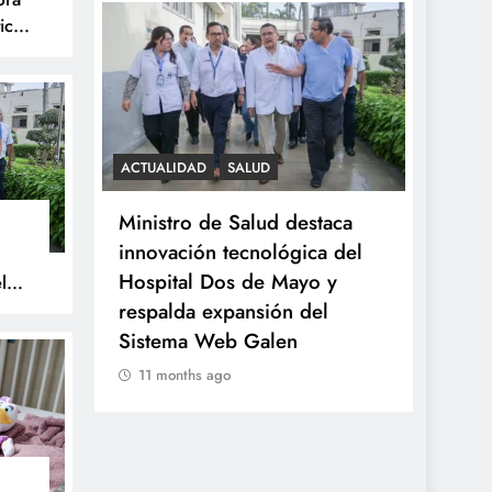
ica
S
ACTUALIDAD
SALUD
SALUD
celebra
Ministro de Salud destaca
Minsa
tística
innovación tecnológica del
tumor
Hospital Dos de Mayo y
a niña
l
respalda expansión del
prove
Sistema Web Galen
11 m
11 months ago