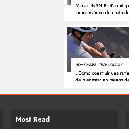
Minsa: INSN Breña extir
tumor ovárico de cuatro k
a niña de tres años
proveniente de
Chanchamayo
NOVEDADES
TECHNOLOGY
¿Cómo construir una ruti
de bienestar en menos d
minutos? Cinco hábitos q
puedes incorporar a tu dí
Most Read