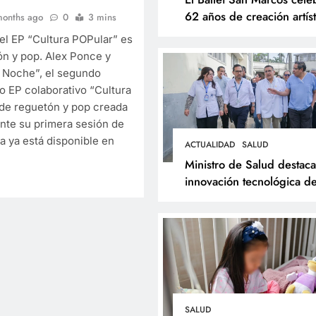
62 años de creación artíst
months ago
0
3 mins
con Resonancias
el EP “Cultura POPular” es
ón y pop. Alex Ponce y
a Noche”, el segundo
o EP colaborativo “Cultura
 de reguetón y pop creada
ESPECTÁCULOS
NOVEDADE
ante su primera sesión de
El Ballet San Marcos 
a ya está disponible en
ACTUALIDAD
SALUD
62 años de creación ar
Ministro de Salud destaca
con Resonancias
innovación tecnológica de
Hospital Dos de Mayo y
11 months ago
respalda expansión del
Sistema Web Galen
SALUD