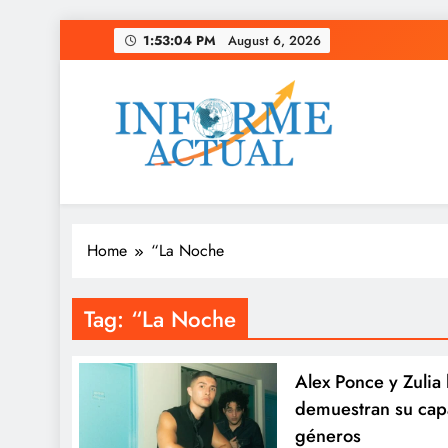
Skip
1:53:05 PM
August 6, 2026
to
content
Informe Actual
La actualidad al instante, con veracidad y clarid
Home
“La Noche
Tag:
“La Noche
Alex Ponce y Zulia
demuestran su cap
géneros