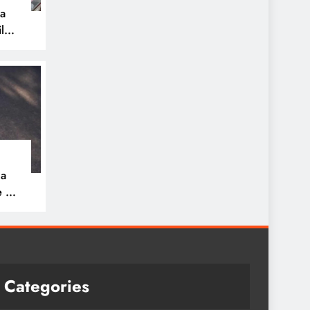
pa
ilos
na
e 30
ue
a
Categories