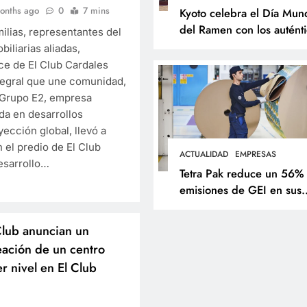
onths ago
0
7 mins
Kyoto celebra el Día Mund
del Ramen con los autént
milias, representantes del
sabores de Japón
iliarias aliadas,
ce de El Club Cardales
tegral que une comunidad,
 Grupo E2, empresa
da en desarrollos
yección global, llevó a
 el predio de El Club
ACTUALIDAD
EMPRESAS
esarrollo…
Tetra Pak reduce un 56%
emisiones de GEI en sus
operaciones y acelera
soluciones para una indus
lub anuncian un
alimentaria más sostenibl
eación de un centro
r nivel en El Club