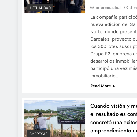
informeactual
4 m
ACTUALIDAD
La compañía particip
nueva edición del Sal
Norte, donde present
Cardales, proyecto qu
los 300 lotes suscri
Grupo E2, empresa ar
desarrollos inmobilia
participó una vez má
Inmobiliario…
Read More
Cuando visión y m
el resultado es co
concretó una exito
emprendimiento ur
EMPRESAS