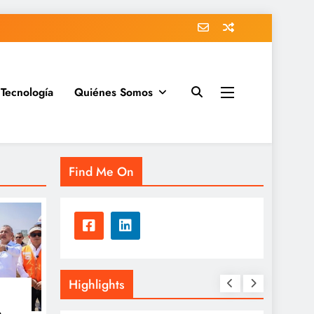
Tecnología
Quiénes Somos
Find Me On
Highlights
a