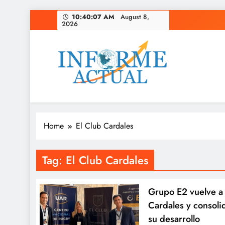
Skip
10:40:08 AM
August 8,
2026
to
content
Informe Actual
La actualidad al instante, con veracidad y clarid
Home
El Club Cardales
Tag:
El Club Cardales
Grupo E2 vuelve a
Cardales y consolid
su desarrollo