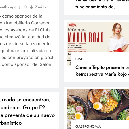
funcionamiento de
onths ago
0
7 mins
programas sociales en La
ó como sponsor de la
Libertad y presenta accio
ón Inmobiliario Corredor
frente al Fenómeno de El
ó los avances de El Club
Niño
e alcanzó la totalidad de
ptos desde su lanzamiento
SOCIALES
gentina especializada en
Titular del Midis supe
rios con proyección global,
CINE
s como sponsor del Salón
funcionamiento de
Cinema Tepito presenta la
programas sociales e
Retrospectiva María Rojo 
inaugura el Reconocimien
Libertad y presenta a
Changarro de Barrio a la
frente al Fenómeno d
Trayectoria Fílmica
Niño
ercado se encuentran,
ntundente: Grupo E2
9 months ago
sa preventa de su nuevo
banístico
GASTRONOMÍA