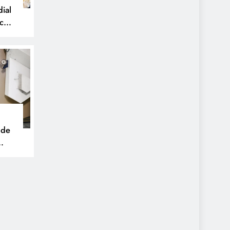
ial
icos
 de
tria
e