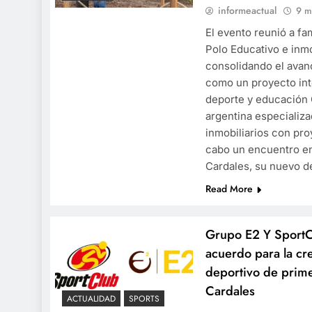
informeactual
9 m
El evento reunió a fa
Polo Educativo e inmob
consolidando el avan
como un proyecto in
deporte y educación
argentina especializa
inmobiliarios con pro
cabo un encuentro en
Cardales, su nuevo d
Read More
Grupo E2 Y SportC
acuerdo para la cr
deportivo de prime
Cardales
ACTUALIDAD
SPORTS