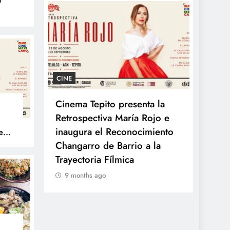
nes
CINE
GASTR
rvisa
Cinema Tepito presenta la
Kyoto
Retrospectiva María Rojo e
del R
n La
inaugura el Reconocimiento
sabor
e
to
cciones
Changarro de Barrio a la
9 mo
e El
Trayectoria Fílmica
9 months ago