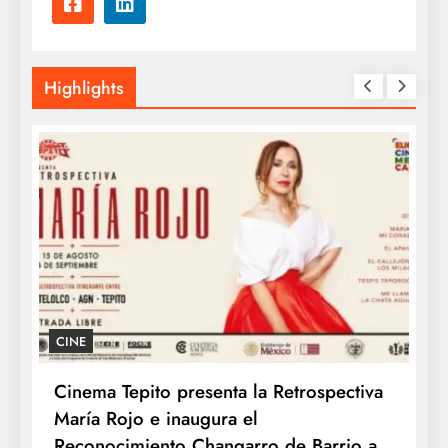
Highlights
CINE
Cinema Tepito presenta la Retrospectiva
K
María Rojo e inaugura el
c
te
Reconocimiento Changarro de Barrio a