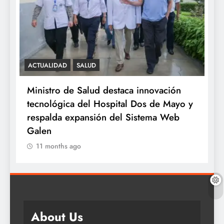
ACTUALIDAD
SALUD
S
e
Ministro de Salud destaca innovación
M
tecnológica del Hospital Dos de Mayo y
o
respalda expansión del Sistema Web
a
Galen
11 months ago
About Us