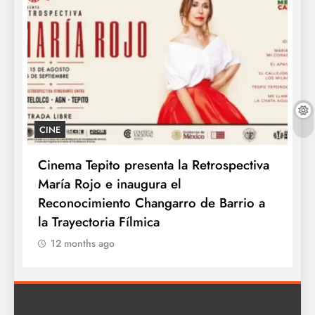
CINE
Cinema Tepito presenta la Retrospectiva
K
María Rojo e inaugura el
c
te
Reconocimiento Changarro de Barrio a
la Trayectoria Fílmica
12 months ago