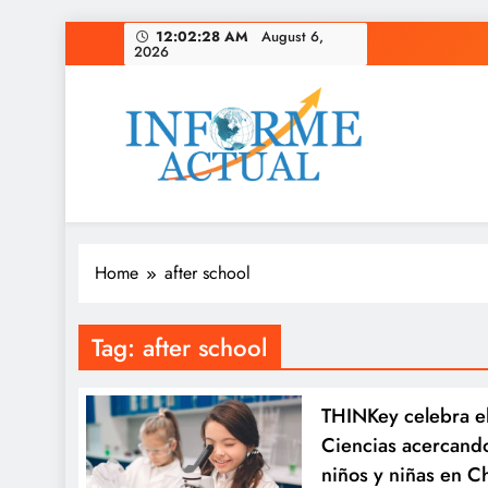
Skip
12:02:29 AM
August 6,
2026
to
content
Informe Actual
La actualidad al instante, con veracidad y clarid
Home
after school
Tag:
after school
THINKey celebra el
Ciencias acercando
niños y niñas en Ch