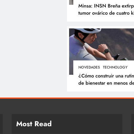
Minsa: INSN Breña extir
tumor ovárico de cuatro k
a niña de tres años
proveniente de
Chanchamayo
NOVEDADES
TECHNOLOGY
¿Cómo construir una ruti
de bienestar en menos d
minutos? Cinco hábitos q
puedes incorporar a tu dí
Most Read