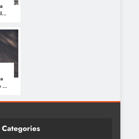
pa
ilos
na
e 30
ue
a
Categories