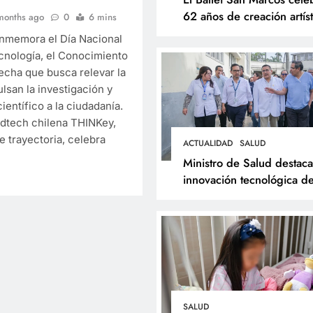
62 años de creación artíst
months ago
0
6 mins
con Resonancias
onmemora el Día Nacional
ecnología, el Conocimiento
fecha que busca relevar la
lsan la investigación y
ientífico a la ciudadanía.
ESPECTÁCULOS
NOVEDADE
edtech chilena THINKey,
El Ballet San Marcos 
 trayectoria, celebra
ACTUALIDAD
SALUD
62 años de creación ar
Ministro de Salud destaca
con Resonancias
innovación tecnológica de
Hospital Dos de Mayo y
10 months ago
respalda expansión del
Sistema Web Galen
SALUD