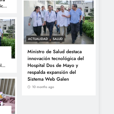
ica
S
ACTUALIDAD
SALUD
SALUD
celebra
Ministro de Salud destaca
Minsa
tística
innovación tecnológica del
tumor
Hospital Dos de Mayo y
a niña
l
respalda expansión del
prove
Sistema Web Galen
10 m
10 months ago