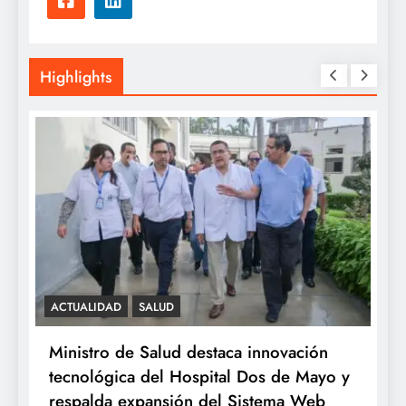
Highlights
ACTUALIDAD
SALUD
S
e
Ministro de Salud destaca innovación
M
tecnológica del Hospital Dos de Mayo y
o
respalda expansión del Sistema Web
a