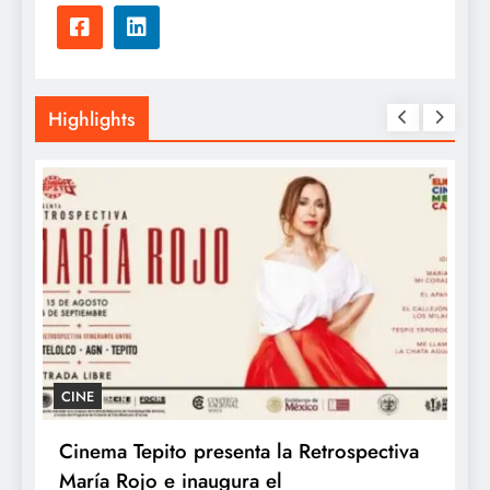
Highlights
CINE
Cinema Tepito presenta la Retrospectiva
K
María Rojo e inaugura el
c