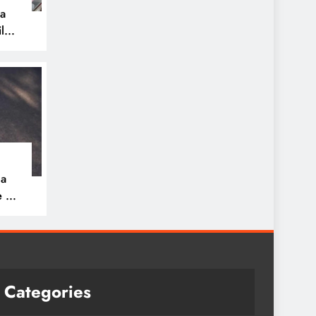
pa
ilos
na
e 30
ue
a
Categories