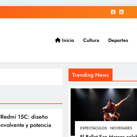
Inicio
Cultura
Deportes
ad.
Trending News
l Redmi 15C: diseño
envolvente y potencia
ESPECTÁCULOS
NOVEDADES
El Ballet San Marcos cele