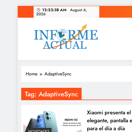
Skip
12:23:39 AM
August 6,
2026
to
content
Informe Actual
La actualidad al instante, con veracidad y clarid
Home
AdaptiveSync
Tag:
AdaptiveSync
Xiaomi presenta e
elegante, pantalla 
para el día a día
NOVEDADES