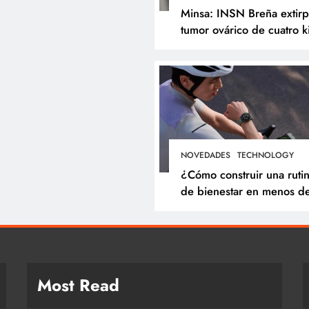
Minsa: INSN Breña extir
tumor ovárico de cuatro k
a niña de tres años
proveniente de
Chanchamayo
NOVEDADES
TECHNOLOGY
¿Cómo construir una ruti
de bienestar en menos d
minutos? Cinco hábitos q
puedes incorporar a tu dí
Most Read