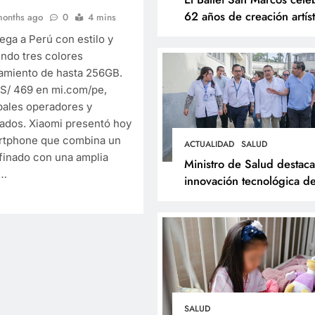
62 años de creación artíst
months ago
0
4 mins
con Resonancias
ega a Perú con estilo y
endo tres colores
amiento de hasta 256GB.
 S/ 469 en mi.com/pe,
ipales operadores y
ESPECTÁCULOS
NOVEDADE
zados. Xiaomi presentó hoy
El Ballet San Marcos 
artphone que combina un
ACTUALIDAD
SALUD
efinado con una amplia
62 años de creación ar
Ministro de Salud destaca
e…
con Resonancias
innovación tecnológica de
Hospital Dos de Mayo y
11 months ago
respalda expansión del
Sistema Web Galen
SALUD