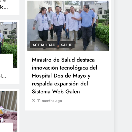
ica
S
ACTUALIDAD
SALUD
SALUD
celebra
Ministro de Salud destaca
Minsa
tística
innovación tecnológica del
tumor
Hospital Dos de Mayo y
a niña
l
respalda expansión del
prove
Sistema Web Galen
11 m
11 months ago