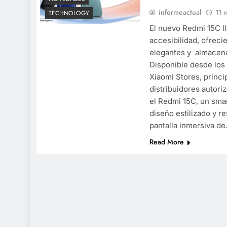
informeactual
11 
TECHNOLOGY
El nuevo Redmi 15C ll
accesibilidad, ofreci
elegantes y almacen
Disponible desde los
Xiaomi Stores, princ
distribuidores autori
el Redmi 15C, un sm
diseño estilizado y r
pantalla inmersiva d
Read More