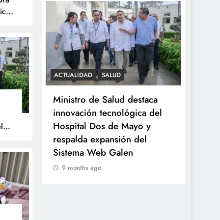
ica
S
ACTUALIDAD
SALUD
SALUD
celebra
Ministro de Salud destaca
Minsa
tística
innovación tecnológica del
tumor
Hospital Dos de Mayo y
a niña
l
respalda expansión del
prove
Sistema Web Galen
9 mo
9 months ago