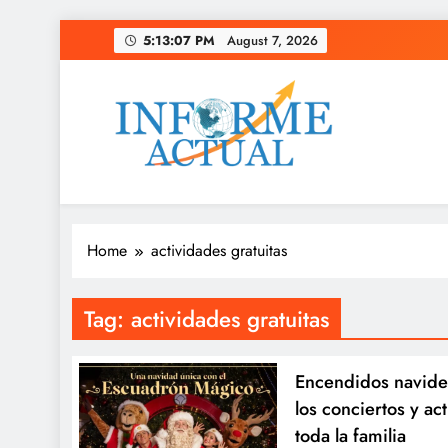
Skip
5:13:08 PM
August 7, 2026
to
content
Informe Actual
La actualidad al instante, con veracidad y clarid
Home
actividades gratuitas
Tag:
actividades gratuitas
Encendidos navid
los conciertos y ac
toda la familia