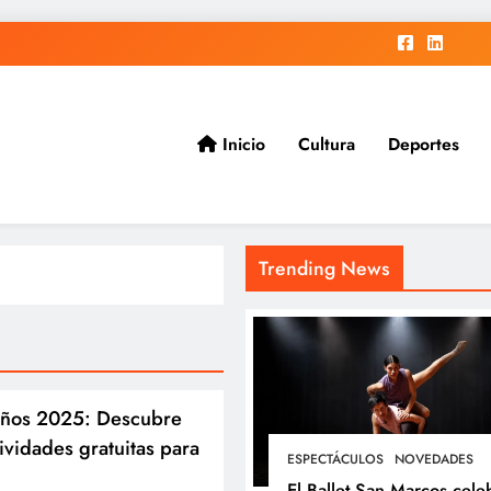
Inicio
Cultura
Deportes
ad.
Trending News
eños 2025: Descubre
tividades gratuitas para
ESPECTÁCULOS
NOVEDADES
El Ballet San Marcos cele