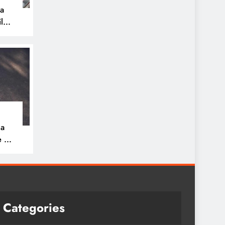
pa
ilos
na
e 30
ue
a
Categories