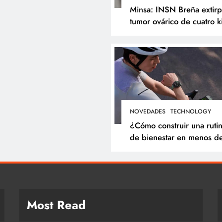
Minsa: INSN Breña extir
tumor ovárico de cuatro k
a niña de tres años
proveniente de
Chanchamayo
NOVEDADES
TECHNOLOGY
¿Cómo construir una ruti
de bienestar en menos d
minutos? Cinco hábitos q
puedes incorporar a tu dí
Most Read