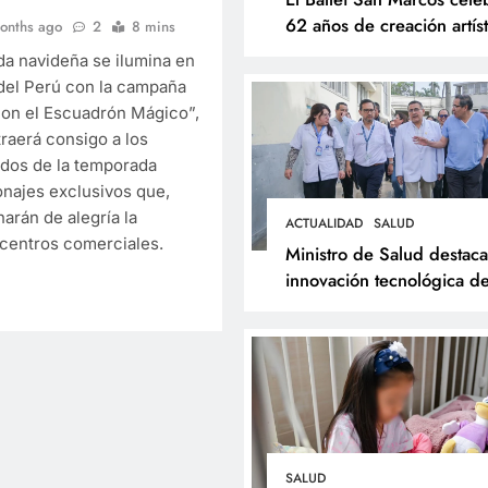
62 años de creación artíst
onths ago
2
8 mins
con Resonancias
a navideña se ilumina en
 del Perú con la campaña
on el Escuadrón Mágico”,
raerá consigo a los
dos de la temporada
ESPECTÁCULOS
NOVEDADE
onajes exclusivos que,
El Ballet San Marcos 
narán de alegría la
ACTUALIDAD
SALUD
centros comerciales.
62 años de creación ar
Ministro de Salud destaca
con Resonancias
innovación tecnológica de
Hospital Dos de Mayo y
9 months ago
respalda expansión del
Sistema Web Galen
SALUD