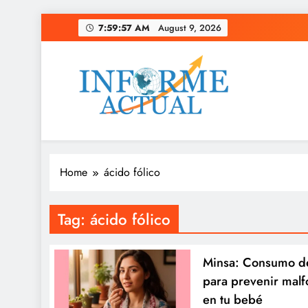
Skip
7:59:58 AM
August 9, 2026
to
content
Informe Actual
La actualidad al instante, con veracidad y clarid
Home
ácido fólico
Tag:
ácido fólico
Minsa: Consumo de 
para prevenir mal
en tu bebé