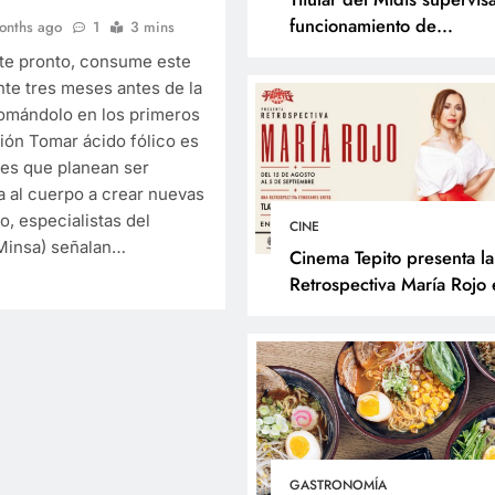
funcionamiento de
onths ago
1
3 mins
programas sociales en La
te pronto, consume este
Libertad y presenta accio
te tres meses antes de la
frente al Fenómeno de El
omándolo en los primeros
Niño
ión Tomar ácido fólico es
res que planean ser
SOCIALES
 al cuerpo a crear nuevas
Titular del Midis supe
o, especialistas del
CINE
(Minsa) señalan…
funcionamiento de
Cinema Tepito presenta la
programas sociales e
Retrospectiva María Rojo 
inaugura el Reconocimien
Libertad y presenta a
Changarro de Barrio a la
frente al Fenómeno d
Trayectoria Fílmica
Niño
7 months ago
GASTRONOMÍA