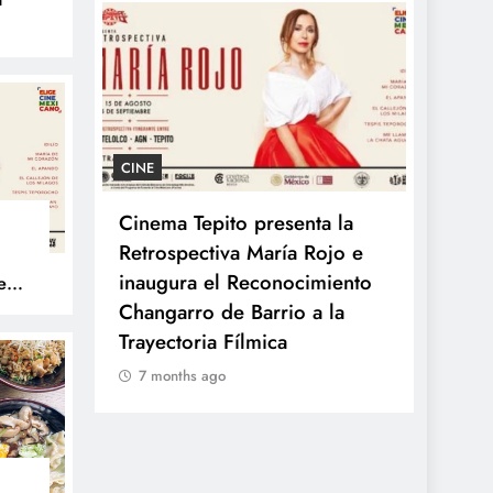
nes
CINE
GASTR
rvisa
Cinema Tepito presenta la
Kyoto
Retrospectiva María Rojo e
del R
n La
inaugura el Reconocimiento
sabor
e
to
cciones
Changarro de Barrio a la
7 mo
e El
Trayectoria Fílmica
7 months ago