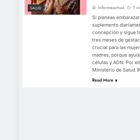
informeactual
7 m
SALUD
Si planeas embarazar
suplemento diariamen
concepción y sigue t
tres meses de gestac
crucial para las muje
madres, porque ayuda
células y ADN. Por ell
Ministerio de Salud 
Read More