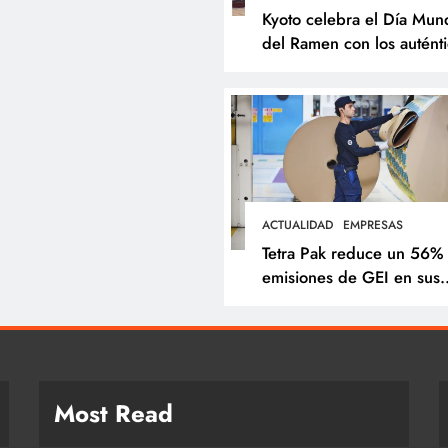
Kyoto celebra el Día Mund
del Ramen con los autént
sabores de Japón
ACTUALIDAD
EMPRESAS
Tetra Pak reduce un 56%
emisiones de GEI en sus
operaciones y acelera
soluciones para una indus
alimentaria más sostenibl
Most Read