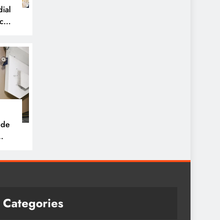
ial
icos
 de
tria
e
Categories