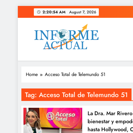
Skip
2:20:54 AM
August 7, 2026
to
content
Informe Actual
La actualidad al instante, con veracidad y clarid
Home
Acceso Total de Telemundo 51
Tag:
Acceso Total de Telemundo 51
La Dra. Mar Rivero
bienestar y empod
hasta Hollywood, C