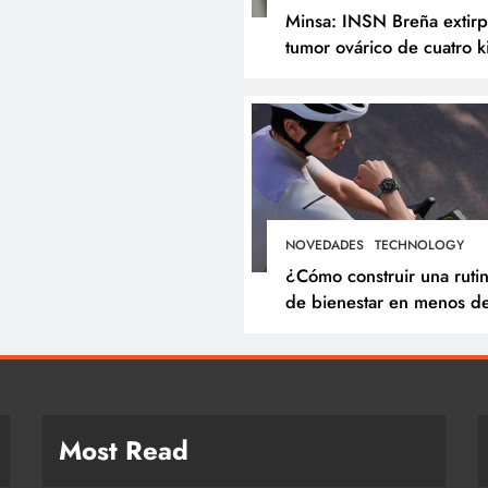
Minsa: INSN Breña extir
tumor ovárico de cuatro k
a niña de tres años
proveniente de
Chanchamayo
NOVEDADES
TECHNOLOGY
¿Cómo construir una ruti
de bienestar en menos d
minutos? Cinco hábitos q
puedes incorporar a tu dí
Most Read