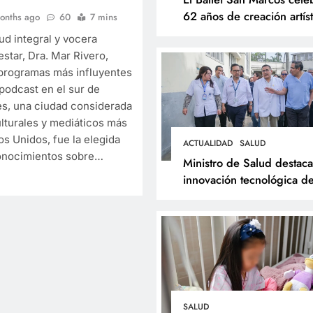
62 años de creación artíst
onths ago
60
7 mins
con Resonancias
lud integral y vocera
estar, Dra. Mar Rivero,
 programas más influyentes
 podcast en el sur de
es, una ciudad considerada
ESPECTÁCULOS
NOVEDADE
ulturales y mediáticos más
El Ballet San Marcos 
s Unidos, fue la elegida
ACTUALIDAD
SALUD
conocimientos sobre…
62 años de creación ar
Ministro de Salud destaca
con Resonancias
innovación tecnológica de
Hospital Dos de Mayo y
8 months ago
respalda expansión del
Sistema Web Galen
SALUD