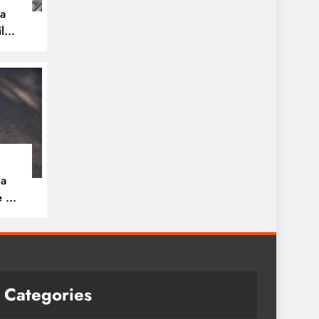
pa
ilos
na
e 30
ue
a
Categories