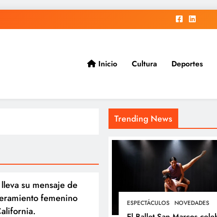
Inicio
Cultura
Deportes
ad.
Trending News
 lleva su mensaje de
eramiento femenino
ESPECTÁCULOS
NOVEDADES
alifornia.
El Ballet San Marcos cele