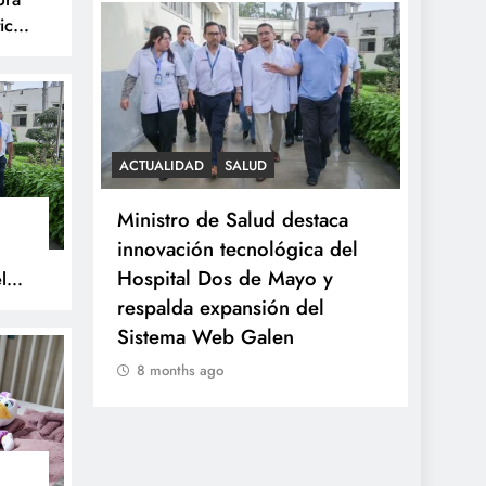
ica
S
ACTUALIDAD
SALUD
SALUD
celebra
Ministro de Salud destaca
Minsa
tística
innovación tecnológica del
tumor
Hospital Dos de Mayo y
a niña
l
respalda expansión del
prove
Sistema Web Galen
8 mo
8 months ago