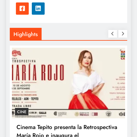
Highlights
CINE
Cinema Tepito presenta la Retrospectiva
K
María Rojo e inaugura el
c