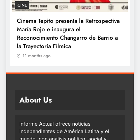
CINE
Cinema Tepito presenta la Retrospectiva
K
María Rojo e inaugura el
c
te
Reconocimiento Changarro de Barrio a
la Trayectoria Fílmica
11 months ago
About Us
Informe Actual ofrece noticias
independientes de América Latina y el
mundo, con análisis político, social y