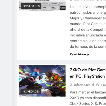
NOVEDADES
La iniciativa contemp
patrocinados a lo lar
Major y Challenger en
mundo. Riot Games di
oficial de la Competi
iniciativa anunciada
contempla la colabor
de torneos de la com
Read More
2XKO de Riot Game
en PC, PlayStation
informeactual
7 m
NOVEDADES
Para marcar el lanza
2XKO ya está disponib
Xbox Series X|S. Pre