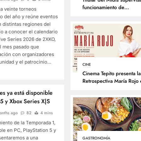
funcionamiento de
la veinte torneos
programas sociales en La
go del año y reúne eventos
Libertad y presenta accio
 distintas regiones del
frente al Fenómeno de El
o a conocer el calendario
Niño
tive Series 2026 de 2XKO,
 el mes pasado que
SOCIALES
ación con organizadores
unidad y el patrocinio…
Titular del Midis supe
CINE
funcionamiento de
Cinema Tepito presenta la
programas sociales e
Retrospectiva María Rojo 
inaugura el Reconocimien
Libertad y presenta a
s ya está disponible
Changarro de Barrio a la
frente al Fenómeno d
 5 y Xbox Series X|S
Trayectoria Fílmica
Niño
onths ago
82
4 mins
7 months ago
miento de la Temporada 1,
le en PC, PlayStation 5 y
sentaremos a una
GASTRONOMÍA