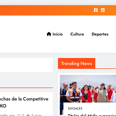
Inicio
Cultura
Deportes
ad.
Trending News
echas de la Competitive
XKO
SOCIALES
Titular del Midis supervis
onths ago
0
5 mins