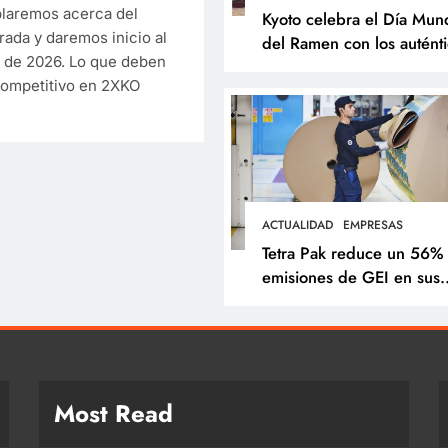
laremos acerca del
Kyoto celebra el Día Mund
ada y daremos inicio al
del Ramen con los autént
 de 2026. Lo que deben
sabores de Japón
ompetitivo en 2XKO
ACTUALIDAD
EMPRESAS
Tetra Pak reduce un 56%
emisiones de GEI en sus
operaciones y acelera
soluciones para una indus
alimentaria más sostenibl
Most Read