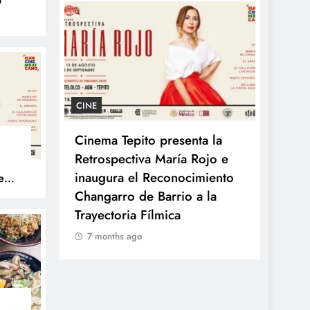
nes
CINE
GASTR
rvisa
Cinema Tepito presenta la
Kyoto
Retrospectiva María Rojo e
del R
n La
inaugura el Reconocimiento
sabor
e
to
cciones
Changarro de Barrio a la
7 mo
e El
Trayectoria Fílmica
7 months ago