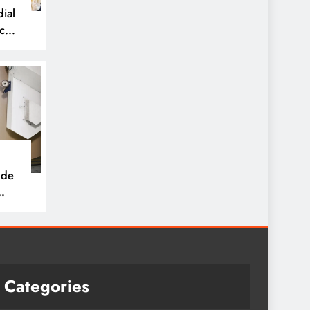
ial
icos
 de
tria
e
Categories